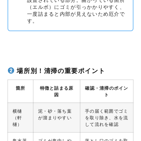
設置されている部分。曲がっている箇所
（エルボ）にゴミが引っかかりやすく、
一度詰まると内部が見えないため厄介で
す。
場所別！清掃の重要ポイント
箇所
特徴と詰まる原
確認・清掃のポイン
因
ト
横樋
泥・砂・落ち葉
手の届く範囲でゴミ
（軒
が溜まりやすい
を取り除き、水を流
樋）
して流れを確認
集水器
ゴミが集中しや
落とし口のゴミを取