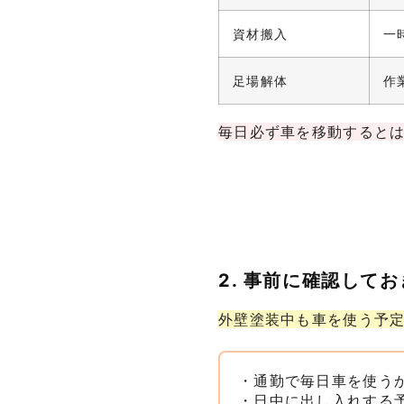
資材搬入
一
足場解体
作
毎日必ず車を移動すると
2. 事前に確認して
外壁塗装中も車を使う予
・通勤で毎日車を使う
・日中に出し入れする