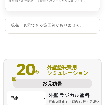
建物別・床坪数別・価格別・カラーで絞り込みできます
現在、表示できる施工例がありません。
20
外壁塗装費用
秒
シミュレーション
匿名
お見積書
外壁 ラジカル塗料
戸建 2階建て・延床30坪・足場込